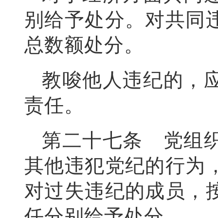
别给予处分。对共同
总数额处分。
教唆他人违纪的，
责任。
第二十七条 党组
其他违犯党纪的行为
对过失违纪的成员，
任分别给予处分。