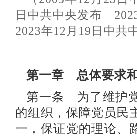
日中共中央发布 20
2023年12月19日中
第一章 总体要求
第一条 为了维护
的组织，保障党员民
一，保证党的理论、