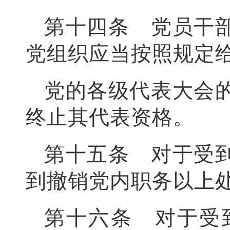
第十四条 党员干
党组织应当按照规定
党的各级代表大会
终止其代表资格。
第十五条 对于受
到撤销党内职务以上
第十六条 对于受