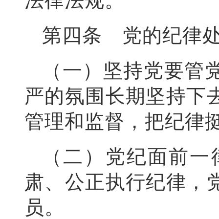
法律法规。
第四条 党的纪律
（一）坚持党要管
严的氛围长期坚持下
管理和监督，把纪律
（二）党纪面前一
肃、公正执行纪律，
员。