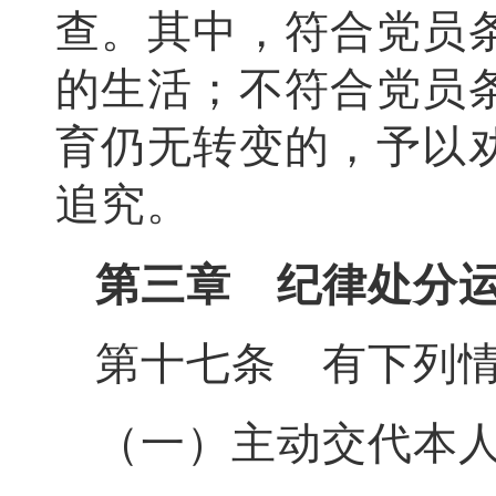
查。其中，符合党员
的生活；不符合党员
育仍无转变的，予以
追究。
第三章 纪律处分
第十七条 有下列
（一）主动交代本