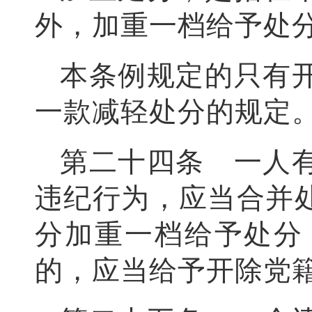
外，加重一档给予处
本条例规定的只有
一款减轻处分的规定
第二十四条 一人
违纪行为，应当合并
分加重一档给予处分
的，应当给予开除党