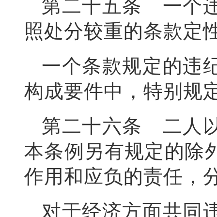
第二十五条 一个
照处分较重的条款定
一个条款规定的违
构成要件中，特别规
第二十六条 二人
本条例另有规定的除
作用和应负的责任，
对于经济方面共同