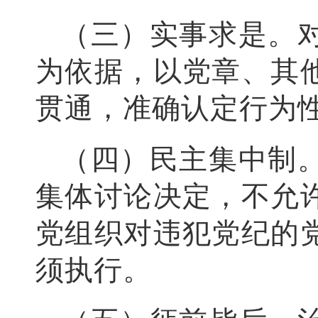
（三）实事求是。
为依据，以党章、其
贯通，准确认定行为
（四）民主集中制
集体讨论决定，不允
党组织对违犯党纪的
须执行。