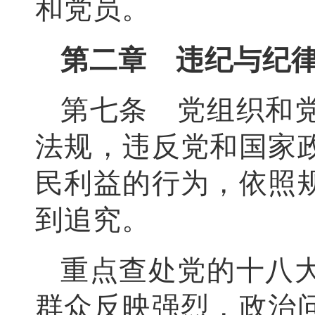
和党员。
第二章 违纪与纪
第七条 党组织和
法规，违反党和国家
民利益的行为，依照
到追究。
重点查处党的十八
群众反映强烈，政治