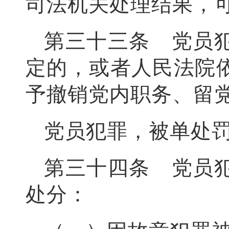
司法机关处理结果，
第三十三条 党员
定的，或者人民法院
予撤销党内职务、留
党员犯罪，被单处
第三十四条 党员
处分：