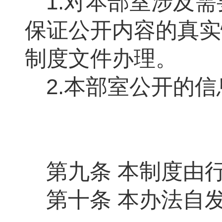
1.对本部室涉及
保证公开内容的真实
制度文件办理。
2.本部室公开的
第九条
本制度由
第十条
本办法自