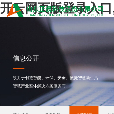
开云网页版登录入口
信息公开
致力于创造智能、环保、安全、便捷智慧新生活
智慧产业整体解决方案服务商