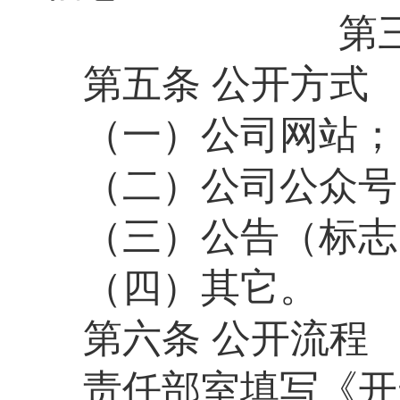
第
第五条
公开方式
（一）公司网站；
（二）公司公众号
（三）公告（标志
（四）其它。
第六条
公开流程
责任部室填写《开