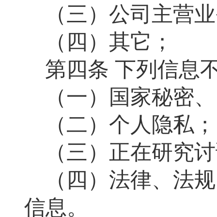
（三）
公司主营业
（四）
其它
；
第四条
下列信息
（一）国家秘密、
（二）个人隐私；
（三）正在研究讨
（四）法律、法规
信息。