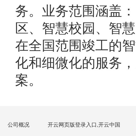
务。
业务范围涵盖：
区、智慧校园、智慧
在全国范围竣工的智
化和细微化的服务，
案。
公司概况
开云网页版登录入口,开云中国