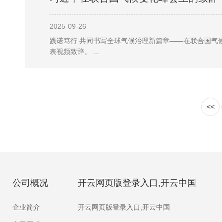
2025-09-26
践诺笃行 共同书写全球气候治理新篇章——在联合国气候变
表视频致辞。 ...
<<
公司概况
开云网页版登录入口,开云中国
企业简介
开云网页版登录入口,开云中国