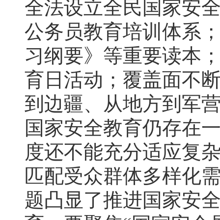
全法设立全民国家安
公务员教育培训体系
习纲要》等重要读本
育日活动；覆盖面不
到边疆、从地方到军
国家安全教育仍存在
度还不能充分适应复
匹配受众群体多样化
题凸显了推进国家安