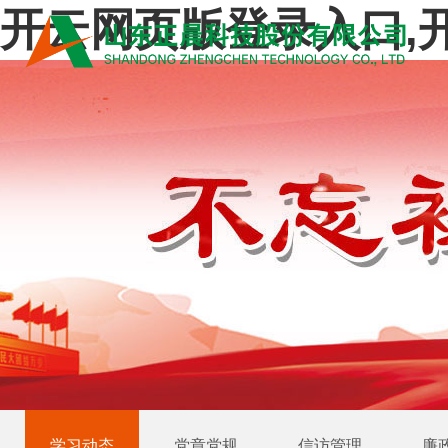
开云网页版登录入口,
学习动态
党章党规
信访管理
廉