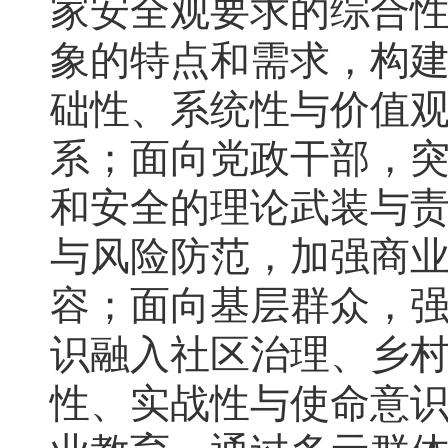
家安全观要求的综合
象的特点和需求，构
础性、系统性与价值
系；面向党政干部，
和安全的理论武装与
与风险防范，加强商
容；面向基层群众，
识融入社区治理、乡
性、实战性与使命意