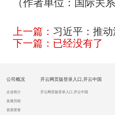
（作者单位：国际关
上一篇：
习近平：推动
下一篇：已经没有了
公司概况
开云网页版登录入口,开云中国
企业简介
开云网页版登录入口,开云中国
发展历程
资质荣誉