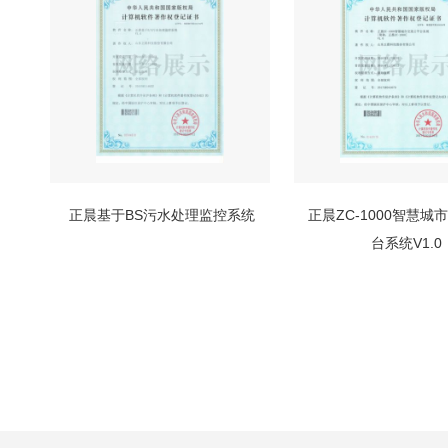
正晨基于BS污水处理监控系统
正晨ZC-1000智慧城
台系统V1.0