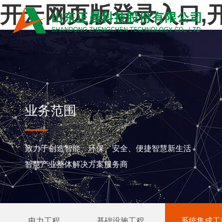
开云网页版登录入口,
业务范围
致力于创造智能、环保、安全、便捷智慧新生活
智慧产业整体解决方案服务商
电力工程
基础设施工程
系统集成工