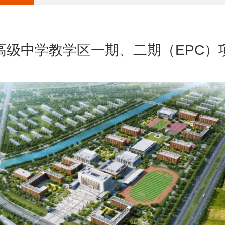
高级中学教学区一期、二期（EPC）