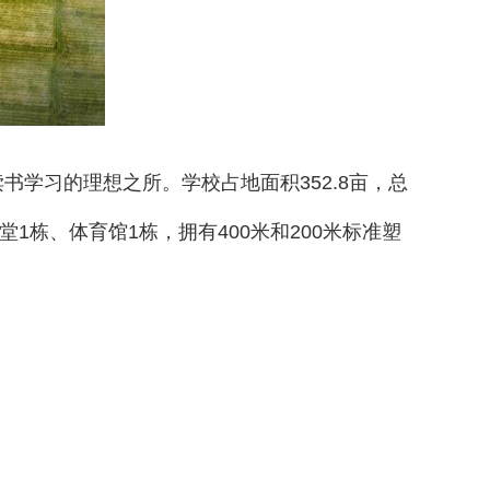
学习的理想之所。学校占地面积352.8亩，总
1栋、体育馆1栋，拥有400米和200米标准塑