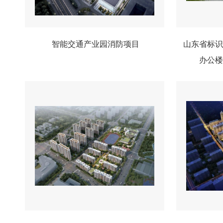
智能交通产业园消防项目
山东省标识
办公楼