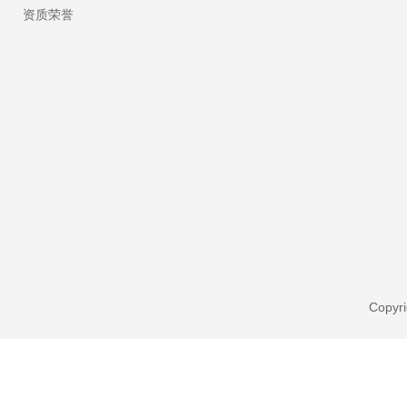
资质荣誉
Copy