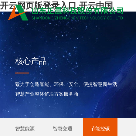
开云网页版登录入口,开云中国
核心产品
致力于创造智能、环保、安全、便捷智慧新生活
智慧产业整体解决方案服务商
智慧能源
智慧交通
节能控碳