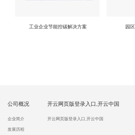
工业企业节能控碳解决方案
园区
公司概况
开云网页版登录入口,开云中国
企业简介
开云网页版登录入口,开云中国
发展历程