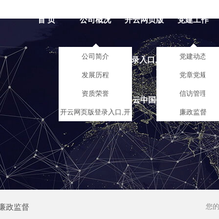
首 页
公司概况
开云网页版
党建工作
公司简介
党建动态
登录入口,开
发展历程
党章党规
资质荣誉
信访管理
云中国
开云网页版登录入口,开
廉政监督
云中国
廉政监督
您