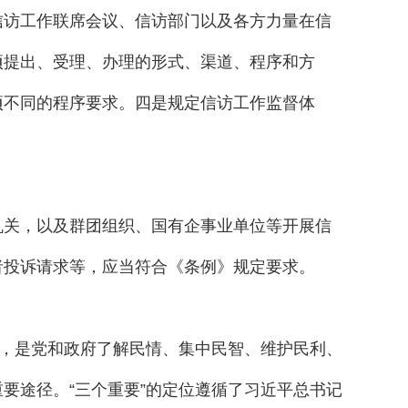
信访工作联席会议、信访部门以及各方力量在信
项提出、受理、办理的形式、渠道、程序和方
项不同的程序要求。四是规定信访工作监督体
机关，以及群团组织、国有企事业单位等开展信
者投诉请求等，应当符合《条例》规定要求。
分，是党和政府了解民情、集中民智、维护民利、
要途径。“三个重要”的定位遵循了习近平总书记