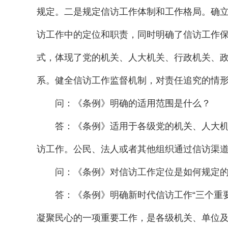
规定。二是规定信访工作体制和工作格局。确
访工作中的定位和职责，同时明确了信访工作
式，体现了党的机关、人大机关、行政机关、
系。健全信访工作监督机制，对责任追究的情
问：《条例》明确的适用范围是什么？
答：《条例》适用于各级党的机关、人大
访工作。公民、法人或者其他组织通过信访渠
问：《条例》对信访工作定位是如何规定
答：《条例》明确新时代信访工作
“三个
凝聚民心的一项重要工作，是各级机关、单位及