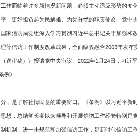
访工作面临着许多新情况新问题，必须主动适应形势的变
水平，更好担负起为民解难、为党分忧的职责使命。党中
，国家信访局党组深入学习贯彻习近平总书记关于加强和
处理等信访工作制度改革成果，全面吸收融合
2005年发
（送审稿）》报请党中央审议。2022年1月24日，习
条例》。
部分，是了解社情民意的重要窗口。《条例》以习近平新
要思想，总结党长期以来领导和开展信访工作经验特别是
体制机制，进一步规范和加强信访工作，是新时代信访工