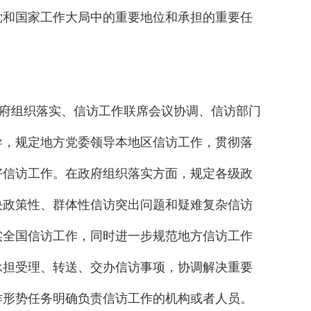
党和国家工作大局中的重要地位和承担的重要任
政府组织落实、信访工作联席会议协调、信访部门
导，规定地方党委领导本地区信访工作，贯彻落
好信访工作。在政府组织落实方面，规定各级政
决政策性、群体性信访突出问题和疑难复杂信访
实全国信访工作，同时进一步规范地方信访工作
承担受理、转送、交办信访事项，协调解决重要
作形势任务明确负责信访工作的机构或者人员。