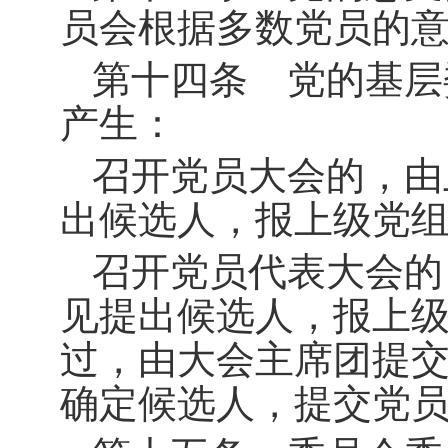
员会根据多数党员的
第十四条 党的基层
产生：
召开党员大会的，由
出候选人，报上级党
召开党员代表大会的
见提出候选人，报上
过，由大会主席团提
确定候选人，提交党