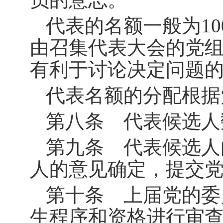
代表的名额一般为
10
由召集代表大会的党
有利于讨论决定问题
代表名额的分配根据
第八条 代表候选人
第九条 代表候选人
人的意见确定，提交
第十条 上届党的委
生程序和资格进行审