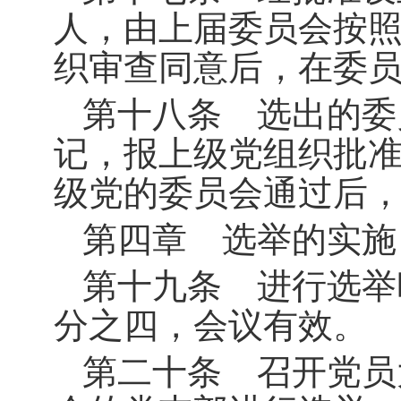
人，由上届委员会按
织审查同意后，在委
第十八条 选出的委
记，报上级党组织批
级党的委员会通过后
第四章 选举的实施
第十九条 进行选举
分之四，会议有效。
第二十条 召开党员