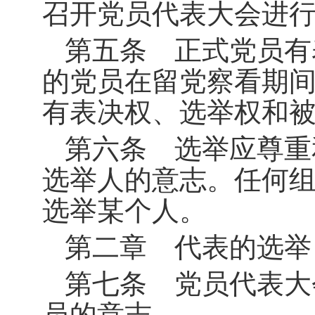
召开党员代表大会进
第五条 正式党员有
的党员在留党察看期
有表决权、选举权和
第六条 选举应尊重
选举人的意志。任何
选举某个人。
第二章 代表的选举
第七条 党员代表大
员的意志。