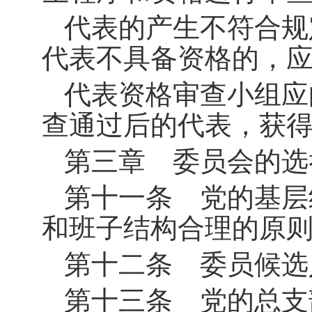
代表的产生不符合规
代表不具备资格的，
代表资格审查小组应
查通过后的代表，获
第三章 委员会的选
第十一条 党的基层
和班子结构合理的原
第十二条 委员候选
第十三条 党的总支