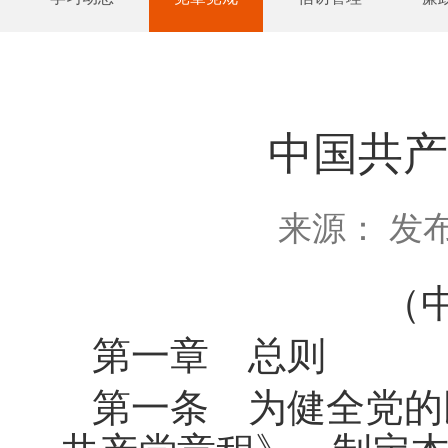
中国共产
来源： 发布
（
第一章 总则
第一条 为健全党的