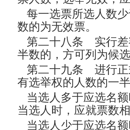
每一选票所选人数少
数的为无效票。
第二十八条 实行差
半数的，方可列为候
第二十九条 进行正
有选举权的人数的一
当选人多于应选名额
当选人时，应就票数
当选人少于应选名额