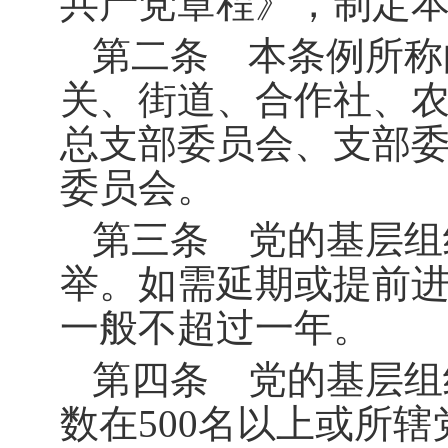
共产党章程》，制定
第二条 本条例所称
关、街道、合作社、
总支部委员会、支部
委员会。
第三条 党的基层组
举。如需延期或提前
一般不超过一年。
第四条 党的基层组
数在
500
名以上或所辖