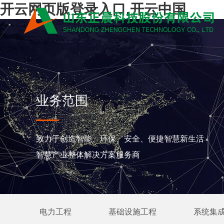
开云网页版登录入口,开云中国
业务范围
致力于创造智能、环保、安全、便捷智慧新生活
智慧产业整体解决方案服务商
电力工程
基础设施工程
系统集