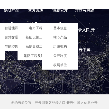
核心产品
业务范围
信息公开
开云网页版
智慧能源
电力工程
基本信息
登录入口,开
智慧交通
基础设施工程
核心产品
节能控碳
系统集成工程
组织架构
云中国
消防工程及运维
公开制度
权属单位
您的当前位置：
开云网页版登录入口,开云中国
>
信息公开