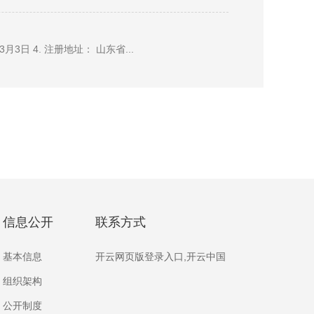
年3月3日 4. 注册地址： 山东省...
信息公开
联系方式
基本信息
开云网页版登录入口,开云中国
组织架构
公开制度