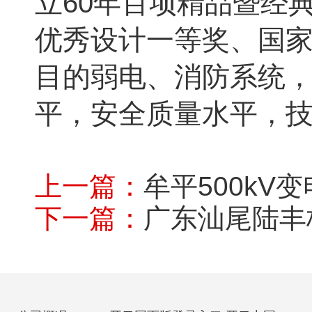
立60年百项精品暨经
优秀设计一等奖、国
目的弱电、消防系统
平，安全质量水平，
上一篇：
牟平500kV
下一篇：
广东汕尾陆丰