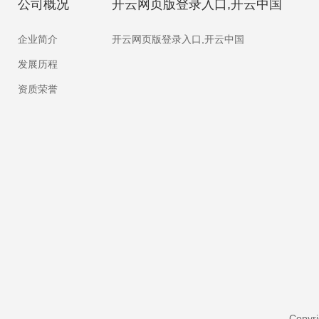
公司概况
开云网页版登录入口,开云中国
企业简介
开云网页版登录入口,开云中国
发展历程
资质荣誉
Copy