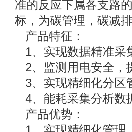
准的反应下属各支路
标，为碳管理，碳减
产品特征：
1、实现数据精准采
2、监测用电安全，
3、实现精细化分区
4、能耗采集分析数
产品优势：
1、实现精细化管理