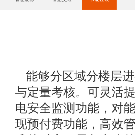
能够分区域分楼层进
与定量考核。可灵活
电安全监测功能，对
现预付费功能，高效