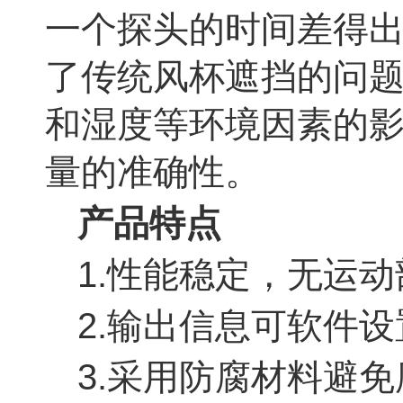
一个探头的时间差得
了传统风杯遮挡的问
和湿度等环境因素的
量的准确性。
产品特点
1.性能稳定，无运
2.输出信息可软件设
3.采用防腐材料避