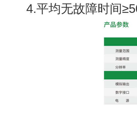
4.平均无故障时间≥
5