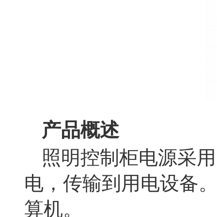
产品概述
照明控制柜电源采用
电，传输到用电设备
算机。