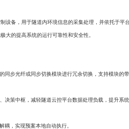
控制设备，用于隧道内环境信息的采集处理，并依托于平
能极大的提高系统的运行可靠性和安全性。
立的同步光纤或同步切换模块进行冗余切换，支持模块的
制、决策中枢，减轻隧道云控平台数据处理负载，提升系
制解耦，实现预案本地自动执行。