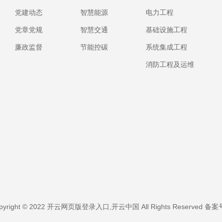
党建动态
智慧能源
电力工程
党章党规
智慧交通
基础设施工程
廉政监督
节能控碳
系统集成工程
消防工程及运维
pyright © 2022 开云网页版登录入口,开云中国 All Rights Reserved 备