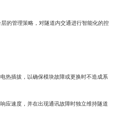
台层的管理策略，对隧道内交通进行智能化的控
带电热插拔，以确保模块故障或更换时不造成系
统响应速度，并在出现通讯故障时独立维持隧道