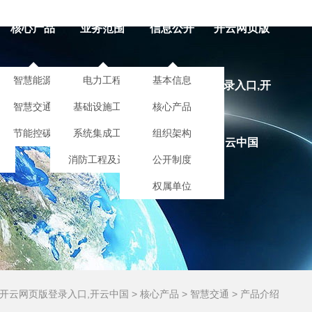
核心产品
业务范围
信息公开
开云网页版
智慧能源
电力工程
基本信息
登录入口,开
智慧交通
基础设施工程
核心产品
节能控碳
系统集成工程
组织架构
云中国
消防工程及运维
公开制度
权属单位
开云网页版登录入口,开云中国
>
核心产品
> 智慧交通 > 产品介绍