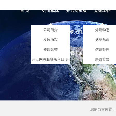
首 页
公司概况
开云网页版
党建工作
公司简介
党建动态
登录入口,开
发展历程
党章党规
资质荣誉
信访管理
云中国
开云网页版登录入口,开
廉政监督
云中国
您的当前位置：