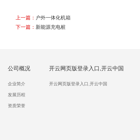
上一篇：
户外一体化机箱
下一篇：
新能源充电桩
公司概况
开云网页版登录入口,开云中国
企业简介
开云网页版登录入口,开云中国
发展历程
资质荣誉