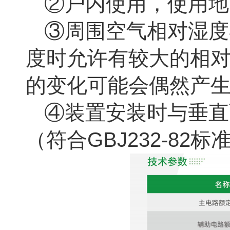
②户内使用，使用地点
③周围空气相对湿度在
度时允许有较大的相对湿
的变化可能会偶然产
④装置安装时与垂直
（符合GBJ232-82标准