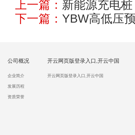
上一篇：
新能源充电桩
下一篇：
YBW高低压
公司概况
开云网页版登录入口,开云中国
企业简介
开云网页版登录入口,开云中国
发展历程
资质荣誉