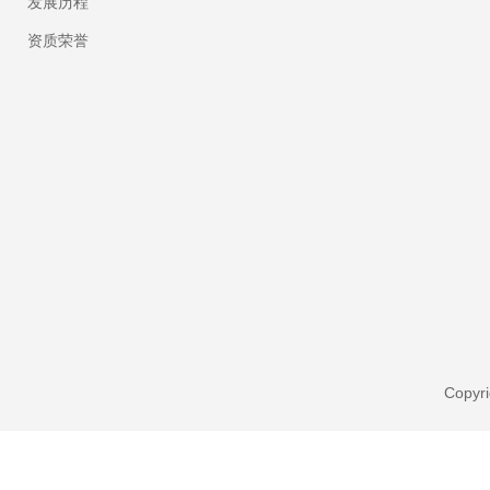
发展历程
资质荣誉
Copy