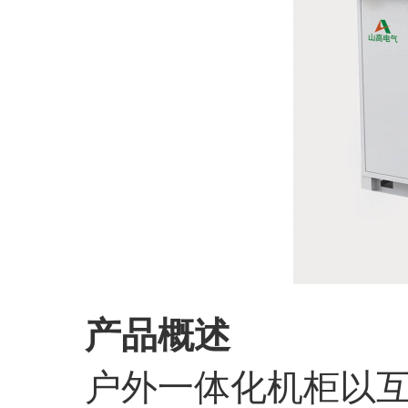
产品概述
户外一体化机柜以