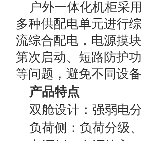
户外一体化机柜采用
多种供配电单元进行
流综合配电，电源摸
第次启动、短路防护
等问题，避免不同设
产品特点
双舱设计：强弱电
负荷侧：负荷分级