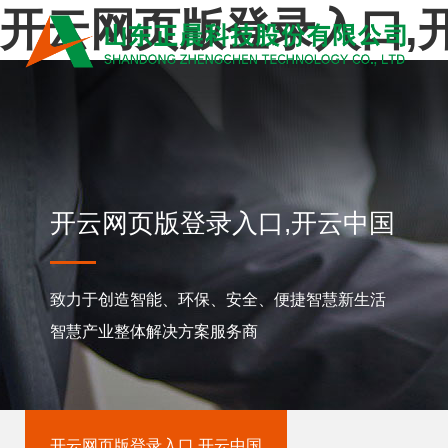
开云网页版登录入口,
开云网页版登录入口,开云中国
致力于创造智能、环保、安全、便捷智慧新生活
智慧产业整体解决方案服务商
开云网页版登录入口,开云中国