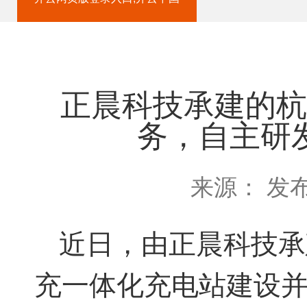
正晨科技承建的杭
务，自主研
来源： 发布
近日，由正晨科技承
充一体化充电站建设