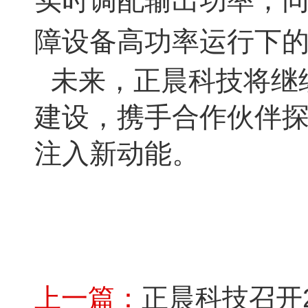
实时调配输出功率；
障设备高功率运行下
未来，正晨科技将继
建设，携手合作伙伴
注入新动能。
上一篇：
正晨科技召开202