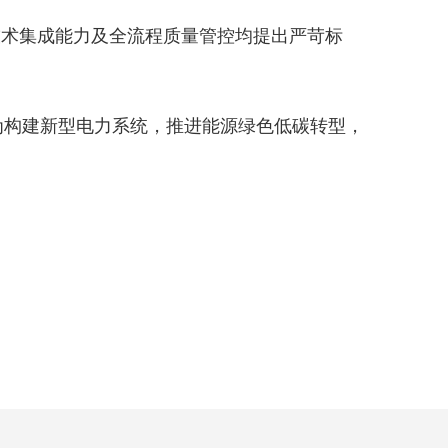
、技术集成能力及全流程质量管控均提出严苛标
为构建新型电力系统，推进能源绿色低碳转型，