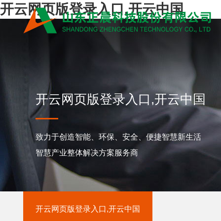
开云网页版登录入口,开云中国
开云网页版登录入口,开云中国
致力于创造智能、环保、安全、便捷智慧新生活
智慧产业整体解决方案服务商
开云网页版登录入口,开云中国