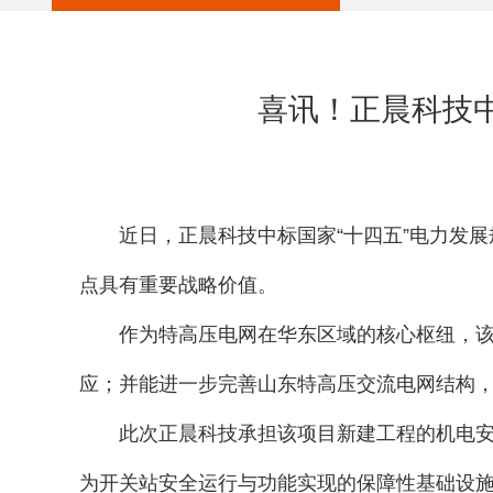
喜讯！正晨科技中
近日，正晨科技中标
国家
“十四五”电力发
点具有重要战略价值。
作为特高压电网在华东区域的核心枢纽，
应
；并能进一步完善山东特高压交流电网结构
此次正晨科技承担该项目新建工程的机电
为开关站安全运行与功能实现的保障性基础设