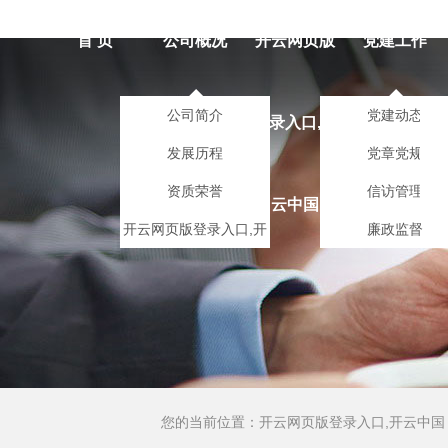
首 页
公司概况
开云网页版
党建工作
公司简介
党建动态
登录入口,开
发展历程
党章党规
资质荣誉
信访管理
云中国
开云网页版登录入口,开
廉政监督
云中国
您的当前位置：
开云网页版登录入口,开云中国