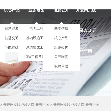
核心产品
业务范围
信息公开
开云网页版
智慧能源
电力工程
基本信息
登录入口,开
智慧交通
基础设施工程
核心产品
节能控碳
系统集成工程
组织架构
云中国
消防工程及运维
公开制度
权属单位
>
开云网页版登录入口,开云中国
> 开云网页版登录入口,开云中国