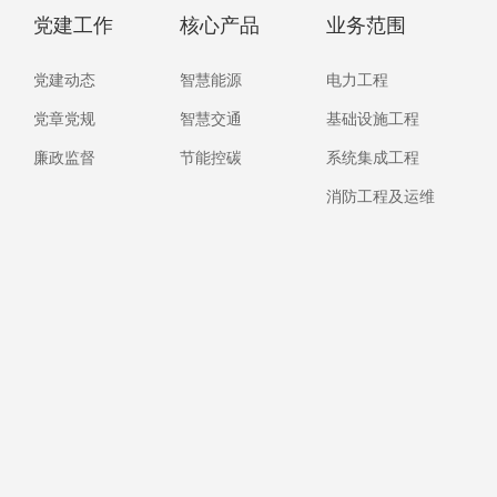
党建工作
核心产品
业务范围
党建动态
智慧能源
电力工程
党章党规
智慧交通
基础设施工程
廉政监督
节能控碳
系统集成工程
消防工程及运维