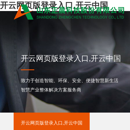
开云网页版登录入口,开云中国
开云网页版登录入口,开云中国
致力于创造智能、环保、安全、便捷智慧新生活
智慧产业整体解决方案服务商
开云网页版登录入口,开云中国