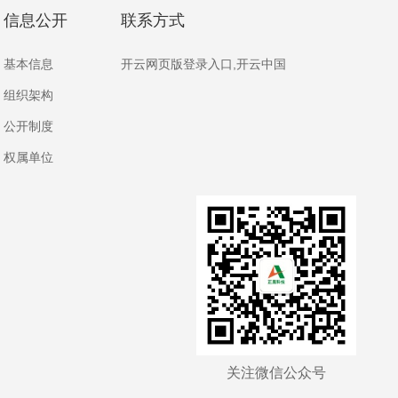
信息公开
联系方式
基本信息
开云网页版登录入口,开云中国
组织架构
公开制度
权属单位
关注微信公众号