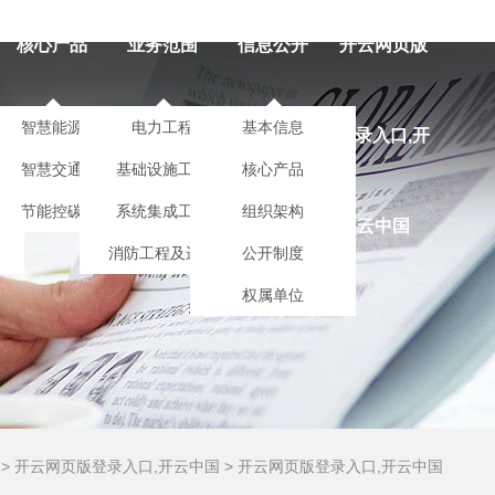
核心产品
业务范围
信息公开
开云网页版
智慧能源
电力工程
基本信息
登录入口,开
智慧交通
基础设施工程
核心产品
节能控碳
系统集成工程
组织架构
云中国
消防工程及运维
公开制度
权属单位
>
开云网页版登录入口,开云中国
> 开云网页版登录入口,开云中国