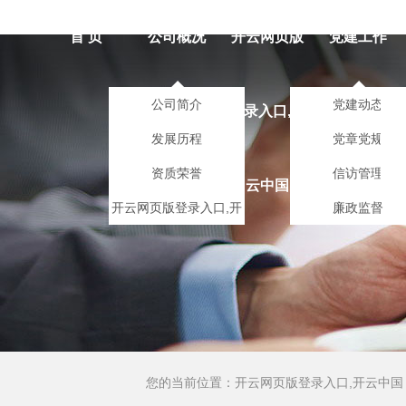
首 页
公司概况
开云网页版
党建工作
公司简介
党建动态
登录入口,开
发展历程
党章党规
资质荣誉
信访管理
云中国
开云网页版登录入口,开
廉政监督
云中国
您的当前位置：
开云网页版登录入口,开云中国