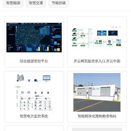
智慧能源
智慧交通
节能控碳
综合能源管控平台
开云网页版登录入口,开云中国
智慧电力监控系统
智能模块化预制舱变电站