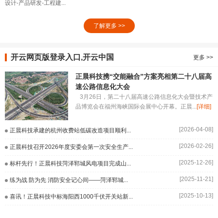
设计-产品研发-工程建...
了解更多 >>
开云网页版登录入口,开云中国
更多 >>
正晨科技携“交能融合”方案亮相第二十八届高
速公路信息化大会
3月26日，第二十八届高速公路信息化大会暨技术产
品博览会在福州海峡国际会展中心开幕。正晨...
[详细]
[2026-04-08]
正晨科技承建的杭州收费站低碳改造项目顺利...
[2026-02-26]
正晨科技召开2026年度安委会第一次安全生产...
[2025-12-26]
标杆先行！正晨科技菏泽郓城风电项目完成山...
[2025-11-21]
练为战 防为先 消防安全记心间——菏泽郓城...
[2025-10-13]
喜讯！正晨科技中标海阳西1000千伏开关站新...