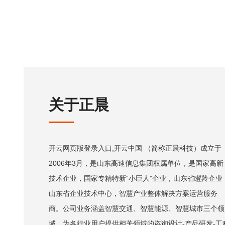
离供电设备 / 户外一体化机柜 / 户外一体化机箱 / 移动
发电车 / 新能源充电桩 / 低压成套设备(GCS) /
关于正晨
开云网页版登录入口,开云中国 （简称正晨科技）成立于
2006年3月，是山东高速信息集团权属单位，是国家高新
技术企业，国家专精特新“小巨人”企业，山东省瞪羚企业
山东省企业技术中心，智慧产业整体解决方案运营服务
商。公司业务涵盖智慧交通、智慧能源、智慧城市三个领
域，为各行业用户提供相关领域的咨询设计-产品研发-工